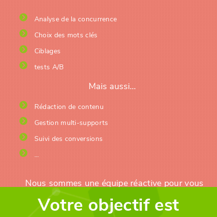
Analyse de la concurrence
Choix des mots clés
Ciblages
tests A/B
Mais aussi…
Rédaction de contenu
Gestion multi-supports
Suivi des conversions
...
Nous sommes une équipe réactive pour vous
permettre d’atteindre vos objectifs avec le
Votre objectif est
maximum de retour sur investissement !