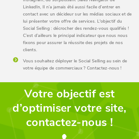
LinkedIn, Il n’a jamais été aussi facile d’entrer en
contact avec un décideur sur les médias sociaux et de
lui présenter votre offre de services. L'objectif du
Social Selling : décrocher des rendez-vous qualifiés !
C’est d’ailleurs le principal indicateur que nous nous
fixons pour assurer la réussite des projets de nos
clients.
Vous souhaitez déployer le Social Selling au sein de
votre équipe de commerciaux ? Contactez-nous !
Votre objectif est
d’optimiser votre site,
contactez-nous !