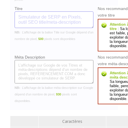
Titre
Nos recommanda
votre titre
Attention 
titre
: Sa l
NB:
L’affichage de la balise Title sur Google dépend d’un
est faible,
exploiter 
nombre de pixel,
500
pixels sont disponibles
la longueur
disponible.
Méta Description
Nos recommanda
votre méta-descr
Attention 
méta desc
Sa longueu
faible, pen
NB:
L’affichage de la balise méta-description sur Google
exploiter 
la longueur
dépend d’un nombre de pixel,
930
pixels sont
disponible.
disponibles.
Caractères