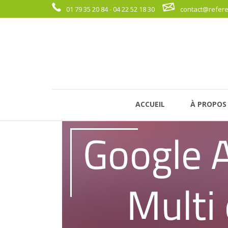
01 79 35 20 84 - 04 22 52 18 30
contact@refer
ACCUEIL
À PROPOS