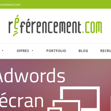
encement.com
OFFRES
PORTFOLIO
BLOG
RECR