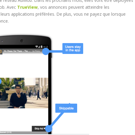
 le réseau AdMob. Dans les prochains mois, elles vont être déployées
Mob. Avec
TrueView
, vos annonces peuvent atteindre les
leurs applications préférées. De plus, vous ne payez que lorsque
once.